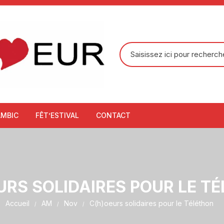
Recherche
pour
:
AMBIC
FÊT’ESTIVAL
CONTACT
URS SOLIDAIRES POUR LE T
Accueil
AM
Nov
C(h)oeurs solidaires pour le Téléthon