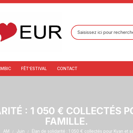
Recherche
pour
:
AMBIC
FÊT’ESTIVAL
CONTACT
RITÉ : 1 050 € COLLECTÉS 
FAMILLE.
AM
Juin
Élan de solidarité : 1 050 € collectés pour Kyan et sa