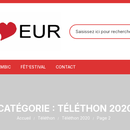
Recherche
pour
:
AMBIC
FÊT’ESTIVAL
CONTACT
CATÉGORIE :
TÉLÉTHON 202
Accueil
Téléthon
Téléthon 2020
Page 2