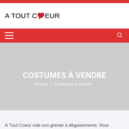
Aller
au
contenu
COSTUMES À VENDRE
Accueil
Costumes à vendre
A Tout Coeur vide son grenier à déguisements. Vous