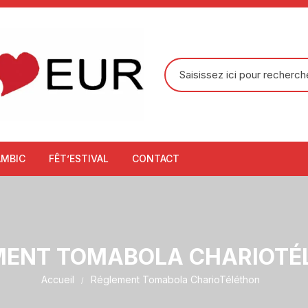
Recherche
pour
:
AMBIC
FÊT’ESTIVAL
CONTACT
MENT TOMABOLA CHARIOTÉ
Accueil
Réglement Tomabola CharioTéléthon