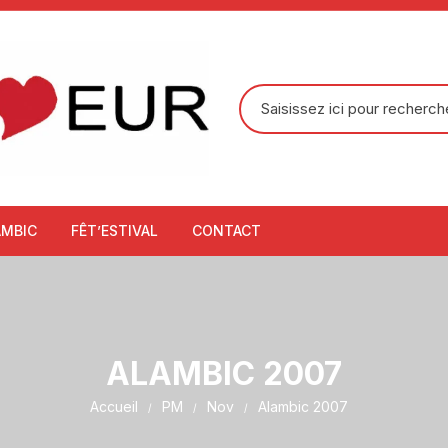
Recherche
pour
:
AMBIC
FÊT’ESTIVAL
CONTACT
ALAMBIC 2007
Accueil
PM
Nov
Alambic 2007