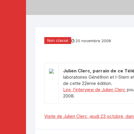
Téléthon 2019
Téléthon 2018
Téléthon 2017
Non classé
20 novembre 2008
Ju
lien Clerc, parrain de ce Té
laboratoires Généthon et I-Stem e
de cette 22ème édition.
Lire l’interview de Julien Clerc
pou
2008.
Visite de Julien Clerc, jeudi 23 octobre, da