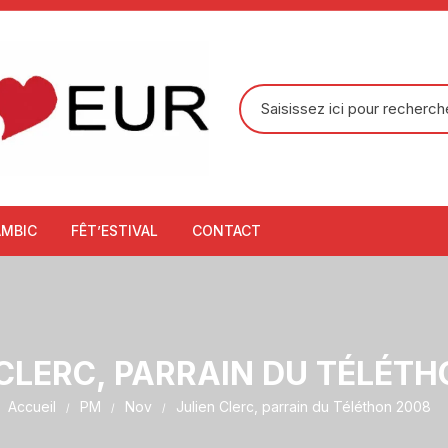
Recherche
pour
:
AMBIC
FÊT’ESTIVAL
CONTACT
 CLERC, PARRAIN DU TÉLÉTH
Accueil
PM
Nov
Julien Clerc, parrain du Téléthon 2008