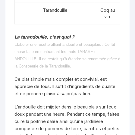
Tarandouille
Coq au
vin
La tarandouille, c’est quoi ?
Elaborer une recette alliant andouille et beaujolais . Ce fût
chose faite en contractant les mots TARARE et
ANDOUILLE. Il ne restait qu’à étendre sa renommée grâce à
la Consoeurie de la Tarandouille.
Ce plat simple mais complet et convivial, est
apprécié de tous. Il suffit d’ingrédients de qualité
et de prendre plaisir à sa préparation.
L’andouille doit mijoter dans le beaujolais sur feux
doux pendant une heure. Pendant ce temps, faites
cuire la poitrine salée ainsi qu’une jardinière
composée de pommes de terre, carottes et petits