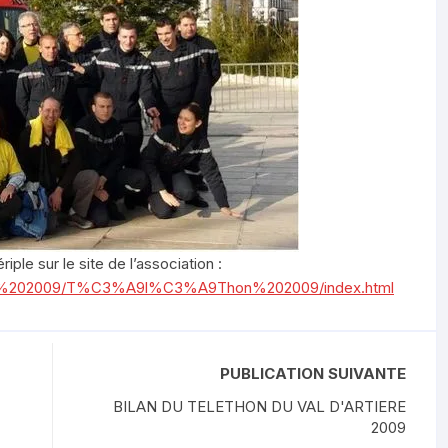
ple sur le site de l’association :
otos%202009/T%C3%A9l%C3%A9Thon%202009/index.html
PUBLICATION SUIVANTE
BILAN DU TELETHON DU VAL D'ARTIERE
2009