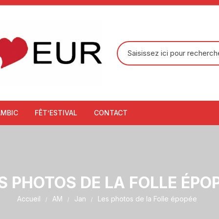
Recherche
pour
:
AMBIC
FÊT’ESTIVAL
CONTACT
S PHOTOS DE LA FOLLE ÉPO
Accueil
AM
Jan
Les photos de la Folle épopée