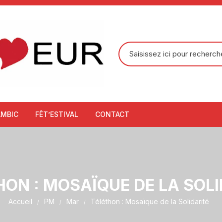
Recherche
pour
:
AMBIC
FÊT’ESTIVAL
CONTACT
HON : MOSAÏQUE DE LA SOLI
Accueil
PM
Mar
Téléthon : Mosaïque de la Solidarité