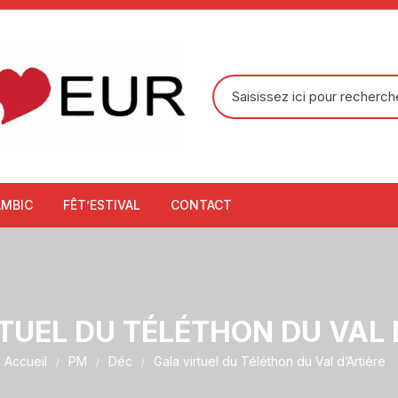
Recherche
pour
:
AMBIC
FÊT’ESTIVAL
CONTACT
TUEL DU TÉLÉTHON DU VAL 
Accueil
PM
Déc
Gala virtuel du Téléthon du Val d’Artière