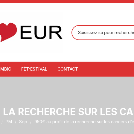
Recherche
pour
:
AMBIC
FÊT’ESTIVAL
CONTACT
E LA RECHERCHE SUR LES C
PM
Sep
950€ au profit de la recherche sur les cancers d’e