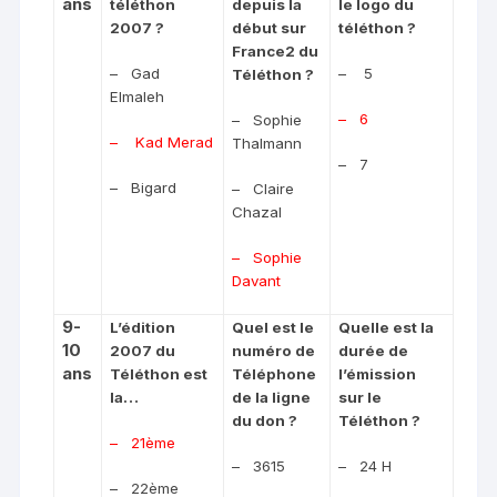
ans
téléthon
depuis la
le logo du
2007 ?
début sur
téléthon ?
France2 du
–
Gad
–
5
Téléthon ?
Elmaleh
–
6
–
Sophie
–
Kad Merad
Thalmann
–
7
–
Bigard
–
Claire
Chazal
–
Sophie
Davant
9-
L’édition
Quel est le
Quelle est la
10
2007 du
numéro de
durée de
ans
Téléthon est
Téléphone
l’émission
la…
de la ligne
sur le
du don ?
Téléthon ?
–
21ème
–
3615
–
24 H
–
22ème