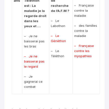
ans
Téléthon
de
–
Française
est : La
recherche
contre la
maladie je la
de l’A.F.M ?
maladie
regarde droit
–
Le
dans les
–
des familles
Labothon
yeux et …
contre la
–
Le
maladie
–
Je ne
Généthon
baisserai pas
–
Française
les bras
–
Le
contre les
Téléthon
myopathies
–
Je ne
baisserai pas
le regard
–
Je
gagnerai ce
combat