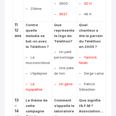
–
3600
–
30 H
–
23ème
–
3637
–
48 H
11
Contre
Que
Quel
12
quelle
représente
chanteur a
ans
maladie se
le logo du
été le parrain
bat-on avec
Téléthon?
du Téléthon
le Téléthon ?
en 2005 ?
–
Un petit
–
La
personnage
–
Yannick
mucoviscidose
Noah
–
Une pate
–
L’épilepsie
de lion
–
Serge Lama
–
La
–
Un gène
–
Patrick
myopathie
Sébastien
13
Le thème de
Comment
Que signifie
–
cette
s’appelle le
l’A.F.M ?
14
campagne
laboratoire
Association…