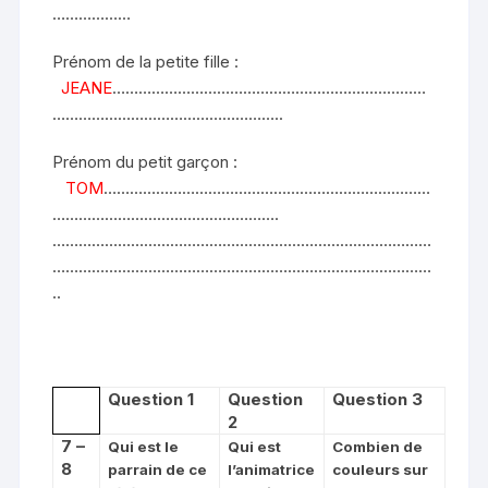
………………
Prénom de la petite fille :
JEANE
………………………………………………………………
……………………………………………..
Prénom du petit garçon :
TOM
…………………………………………………………………
…………………………………………….
……………………………………………………………………………
……………………………………………………………………………
..
Question 1
Question
Question 3
2
7 –
Qui est le
Qui est
Combien de
8
parrain de ce
l’animatrice
couleurs sur