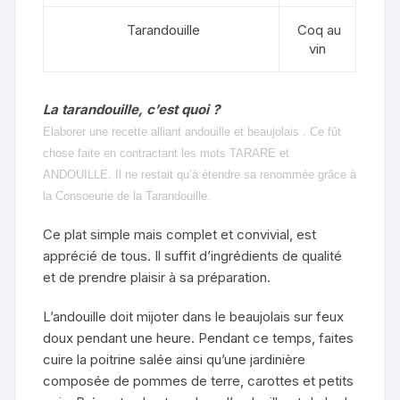
Tarandouille
Coq au
vin
La tarandouille, c’est quoi ?
Elaborer une recette alliant andouille et beaujolais . Ce fût
chose faite en contractant les mots TARARE et
ANDOUILLE. Il ne restait qu’à étendre sa renommée grâce à
la Consoeurie de la Tarandouille.
Ce plat simple mais complet et convivial, est
apprécié de tous. Il suffit d’ingrédients de qualité
et de prendre plaisir à sa préparation.
L’andouille doit mijoter dans le beaujolais sur feux
doux pendant une heure. Pendant ce temps, faites
cuire la poitrine salée ainsi qu’une jardinière
composée de pommes de terre, carottes et petits