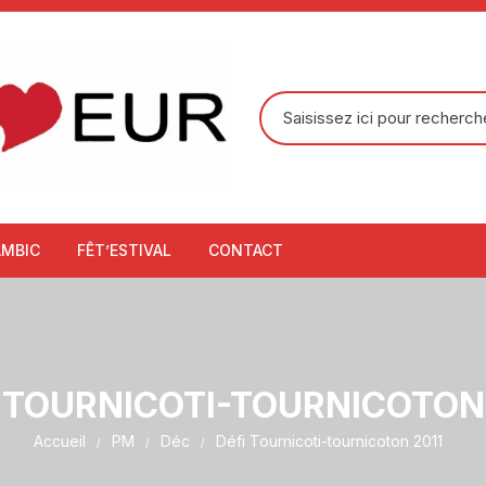
Recherche
pour
:
AMBIC
FÊT’ESTIVAL
CONTACT
 TOURNICOTI-TOURNICOTON
Accueil
PM
Déc
Défi Tournicoti-tournicoton 2011