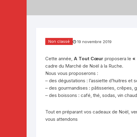
Téléthon 2019
Téléthon 2018
Téléthon 2017
Non classé
19 novembre 2019
Cette année,
A Tout Cœur
proposera le
«
cadre du Marché de Noël à la Ruche.
Nous vous proposerons :
– des dégustations : l’assiette d’huitres et 
– des gourmandises : pâtisseries, crêpes, 
– des boissons : café, thé, sodas, vin chaud,
Tout en préparant vos cadeaux de Noël, vene
vous attendons