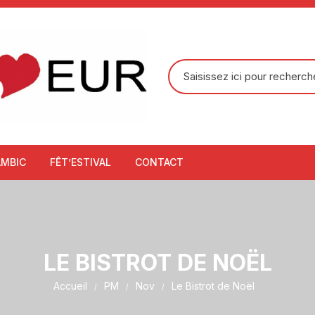
Recherche
pour
:
AMBIC
FÊT’ESTIVAL
CONTACT
LE BISTROT DE NOËL
Accueil
PM
Nov
Le Bistrot de Noël