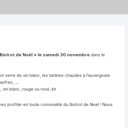
 Bistrot de Noël »
le samedi 30 novembre
dans le
son verre de vin blanc, les tartines chaudes à l’auvergnate
gaufres, …
 vin blanc, rouge ou rosé, kir
z profiter en toute convivialité du Bistrot de Noël ! Nous