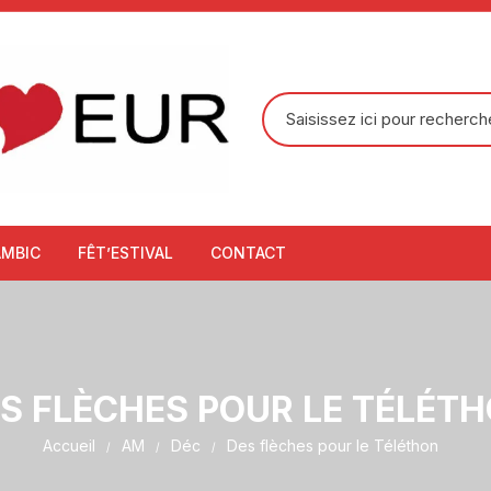
Recherche
pour
:
AMBIC
FÊT’ESTIVAL
CONTACT
S FLÈCHES POUR LE TÉLÉT
Accueil
AM
Déc
Des flèches pour le Téléthon